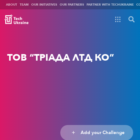
ABOUT
TEAM
OUR INITIATIVES
OUR PARTNERS
PARTNER WITH TECHUKRAINE
C
ТОВ “ТРІАДА ЛТД КО”
Add your Challenge
add